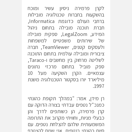
לקרן פרמירה ניסיון עשיר ומוכח
בהשקעות בחברות טכנולוגיה מובילות
ברחבי העולם כדוגמת Informatica,
חברת תוכנה מובילה בתחום ניהול
המידע, LegalZoom, ספקית מובילה
של שירותים משפטיים למשפחות
ולעסקים קטנים, TeamViewer, חברה
ציבורית ומובילה עולמית בתחום התוכנה
לשליטה מרחוק בין מחשבים ו-Taraco,
ספק מוביל בתחום מרכזי נתונים
עצמאיים. הקרן השקיעה מעל 10
מיליארד יורו בסקטור הטכנולוגיה משנת
1997.
רן מידן, אמר: "במהלך תקופת כהונתי
כמנכ"ל נטפים עבדתי בצורה הדוקה עם
קרן פרמירה, הן כשותפים לדרך והן
כבעלי מניות, וחוויתי מקרוב את התרומה
המשמעותית שלהם להצלחת נטפים. עם
סיום כהונתי בנטפים, אני שמח להצטרף