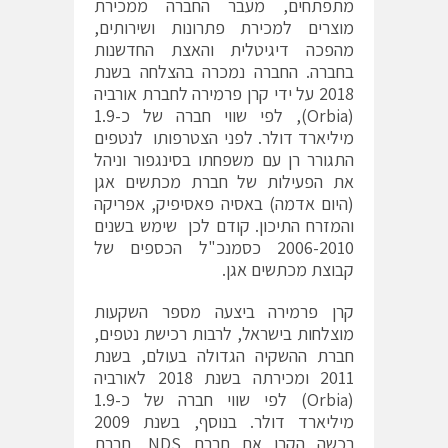
מתפתחים, מעבר החברה ממכירת
מוצרים למכירת פתרונות ושירותים,
מהפכה דיגיטלית והאצת החדשנות
בחברה. החברה נמכרה בהצלחה בשנת
2018 על ידי קרן פרמירה לחברת אורביה
(Orbia), לפי שווי חברה של כ-1.9
מיליארד דולר. לפני הצטרפותו לנטפים
התגורר רן עם משפחתו בסינגפור וניהל
את הפעילות של חברת מכתשים אגן
(היום אדמה) באסיה פאסיפיק, אפריקה
והמזרח התיכון. קודם לכן שימש בשנים
2006-2010 כסמנכ"ל הכספים של
קבוצת מכתשים אגן.
קרן פרמירה ביצעה מספר השקעות
מוצלחות בישראל, לרבות רכישת נטפים,
חברת ההשקיה הגדולה בעולם, בשנת
2011 ומכירתה בשנת 2018 לאורביה
(Orbia) לפי שווי חברה של כ-1.9
מיליארד דולר. בנוסף, בשנת 2009
רכשה הקרן את חברת NDS, חברת