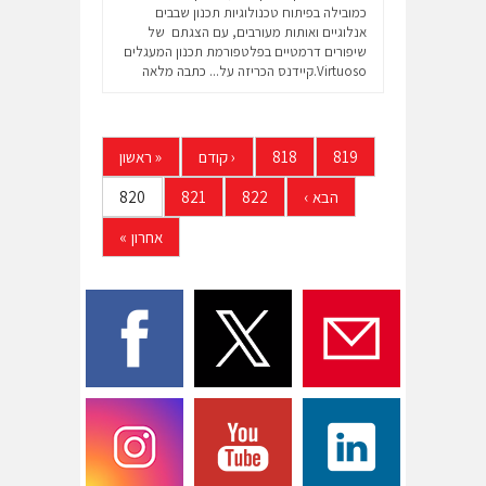
כמובילה בפיתוח טכנולוגיות תכנון שבבים
אנלוגיים ואותות מעורבים, עם הצגתם של
שיפורים דרמטיים בפלטפורמת תכנון המעגלים
Virtuoso.קיידנס הכריזה על...
כתבה מלאה
819
818
‹
קודם
«
ראשון
הבא
›
822
821
820
אחרון
»