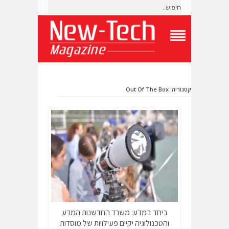
T
o
g
g
l
קטגוריה: Out Of The Box
e
N
a
v
i
g
a
t
i
o
n
M
e
n
ביחד במדע: משרד החדשנות המדע
u
והטכנולוגיה יקיים פעילויות של מוסדות