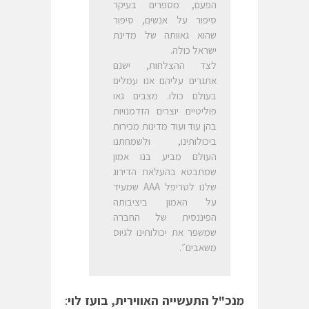
הפעם, מספרים בעיקר
סיפור על אנשים, סיפור
שהוא גאוותה של מדינת
ישראל כולה.
לצד ההצלחות, ישנם
אתגרים עליהם אנו עמלים
בעולם כולו. מצבים גאו
פוליטיים יוצרים הזדמנויות
בהן עוד ועוד מדינות מכירות
ביכולותינו, ולשמחתנו
העולם מביע בנו אמון
שמתבטא בהעלאת הדירוג
שלנו לטריפל AAA שמעיד
על האמון ביציבותה
הפיננסית של החברה
שמשפר את יכולותינו לגיוס
משאבים״.
מנכ"ל התעשייה האווירית, בועז לוי
: