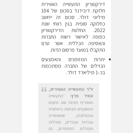
דירקטוריון התעשייה האווירית
חלוקת דיבידנד בסכום של 104
מיליוני דולר. סכום זה ייחשב
כחלוקה סופית בגין רווחי שנת
2022. החלטת הדירקטוריון
כפופה לאישור רשות החברות
והאסיפה הכללית אשר טרם
התקבלו במועד פרסום הדוח.
יתרות המזומנים והאמצעים
הנזילים של החברה מסתכמות
בכ-1 מיליארד דולר.
יו"ר התעשייה האווירית,
עמיר פרץ:
״התעשייה
האווירית מציגה שוב נתונים
המשקפים מצוינות ביטחונית
וטכנולוגית, שמאחוריה
עובדות ועובדים, מנהלות
ומנהלים. המספרים, גם