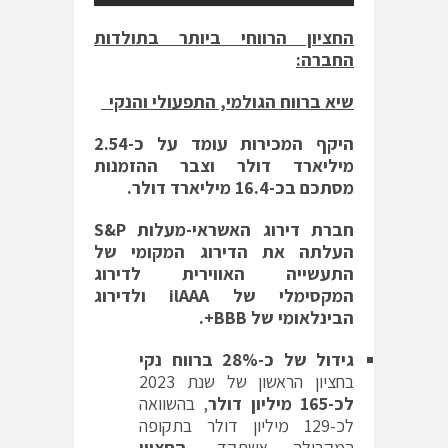
החציון הרווחי ביותר בתולדות
החברה:
שיא ברווח הגולמי, התפעולי והנקי
היקף המכירות עומד על כ-2.54
מיליארד דולר וצבר ההזמנות
מסתכם בכ-16.4 מיליארד דולר.
חברת דירוג האשראי-מעלות
S&P
העלתה את הדירוג המקומי של
התעשייה האווירית לדירוג
המקסימלי של
ilAAA
ולדירוג
הבינלאומי של
BBB+
.
גידול
של כ-28% ברווח נקי
בחציון הראשון של שנת 2023
לכ-165 מיליון דולר
, בהשוואה
לכ-129 מיליון דולר בתקופה
המקבילה אשתקד,
החציון