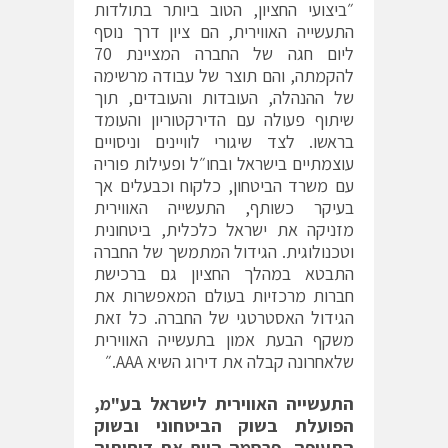
״ביצועי החציון, הטוב ביותר בתולדות
התעשייה האווירית, הם ציון דרך נוסף
ליום חגה של החברה המציינת 70
להקמתה, והם תוצר של עבודה מרשימה
של ההנהלה, העובדות והעובדים, תוך
שיתוף פעולה עם הדירקטוריון והעומד
בראשו. לצד שיגורי לוויינים וניסויים
עוצמתיים בישראל ובחו״ל ופעילות פוריה
עם משרד הביטחון, כלקוח וכבעלים אך
בעיקר כשותף, התעשייה האווירית
מזניקה את ישראל כלכלית, ביטחונית
וטכנולוגית. הגידול המתמשך של החברה
התבטא במהלך החציון גם ברכישת
חברות מרכזיות בעולם המאפשרות את
הגידול האסטרטגי של החברה. כל זאת
משקף הבעת אמון בתעשייה האווירית
שלאחרונה קבלה את דירוג השיא AAA.״
התעשייה האווירית לישראל בע"מ,
הפועלת בשוק הביטחוני ובשוק
התעופה, פרסמה היום את דוחותיה