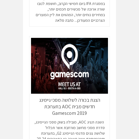
במסגרת IFA ביום חמישי הקרוב, חושפת לנובו
שורה ארוכה של מכשירים חכמים יותר,
במחירים נוחים יותר, המהווים את ליין המוצרים
הצרכניים המעודכן...
כתבה מלאה
הצגת בכורה לשלושה מסכי גיימינג
חדשים מבית AOC בתערוכת
Gamescom 2019
השנה תציג AOC, מובילה בשוק מסכי הגיימינג,
סדרת מסכי מחשב מורחבת אשר תכלול
שלושה צגים מדגמי הגיימינג G2, בתערוכת
gamescom אשר תיערך בין התאריכים 20-24