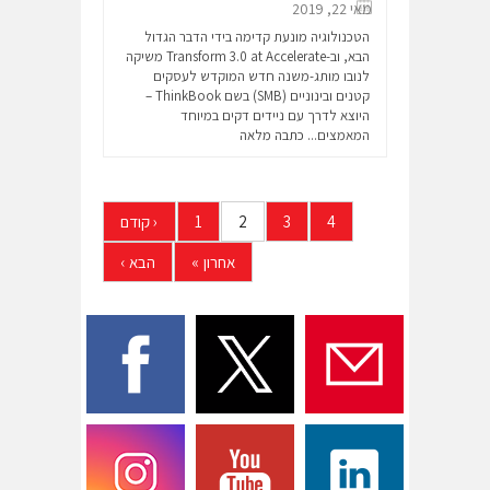
מאי 22, 2019
הטכנולוגיה מונעת קדימה בידי הדבר הגדול
הבא, וב-Transform 3.0 at Accelerate משיקה
לנובו מותג-משנה חדש המוקדש לעסקים
קטנים ובינוניים (SMB) בשם ThinkBook –
היוצא לדרך עם ניידים דקים במיוחד
המאמצים...
כתבה מלאה
4
3
2
1
‹
קודם
אחרון
»
הבא
›