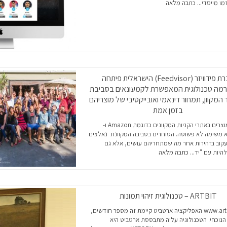
מו מייסדי...
כתבה מלאה
חברת פידוויזר (Feedvisor) הישראלית פיתחה
מה טכנולוגית המאפשרת לקמעונאים בסביבת
מקוון, תמחור דינאמי ואובייקטיבי של מוצריהם
בזמן אמת
תמחור מוצרים באתרי הקניות המקוונים כדוגמת Amazon ו-
eהוא משימה לא פשוטה. הסוחרים בסביבה המקוונת נאלצים
קוב בזהירות אחר מה שמתחריהם עושים, אלא גם
היות עם "יד...
כתבה מלאה
ARTBIT – טכנולוגית זיהוי תמונות
www.artbit.com האפליקציה ארטביט קיימת זה מספר חודשים,
הנוכחי. הטכנולוגיה עליה מתבססת ארטביט היא