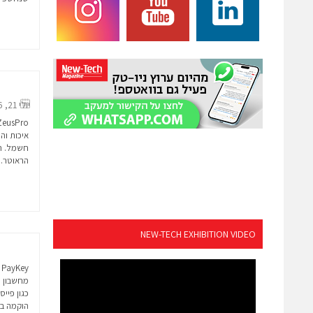
יולי 21, 2016
איכות והן
חשמל. הו
הראוטר..
NEW-TECH EXHIBITION VIDEO
y
מחשבון ה
כגון פיי
הוקמה ב2015 ע׳׳י דניאל פלד ועופר...