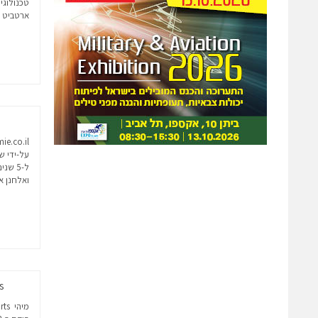
ארטביט ל
על-ידי ש
ואלחנן אביב 
rts