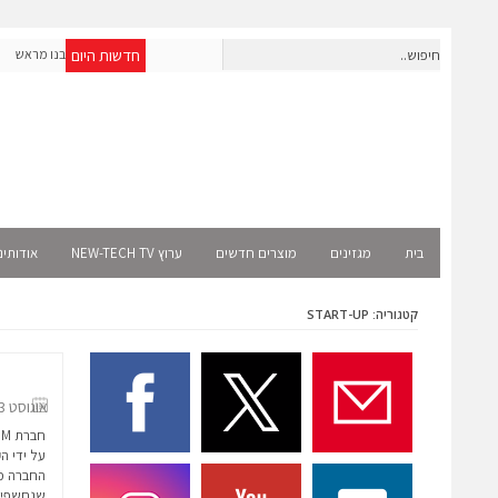
חדשות היום
חברת IAIG גייסה 6 מיליון דולר להקמת חברות תוכנה שנבנו מראש
לעידן ה-AI
lect
בית
מגזינים
מוצרים חדשים
ערוץ NEW-TECH TV
אודותינ
קטגוריה: START-UP
אוגוסט 3, 2016
החברה מש
שנחשפים 