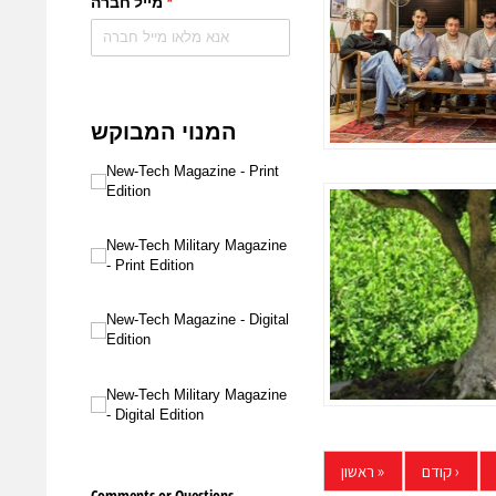
‹
קודם
«
ראשון