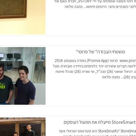
טכנולוגית זיהוי תמונה שפותחה על ידי VSTORY, חברת האם של
פני כשנתיים וחצי. היזמים חיפשו...
כתבה מלאה
משטחי העבודה" של פרומי"
www.promie.co.il פרומי (Promie App) נוסדה באוגוסט 2014
לושה חברים ששירתו יחד כלוחמים ביחידה מובחרת מעל
ל-5 שנים. דניאל שושני (26) מנכ"ל, שי מוריה (26) מנהל פיתוח
(26)...
כתבה מלאה
StoreSma מייעלת את תפעול העסקים
מיהי StoreSmarts? StoreSmarts היא סטרטאפ ישראלי אשר