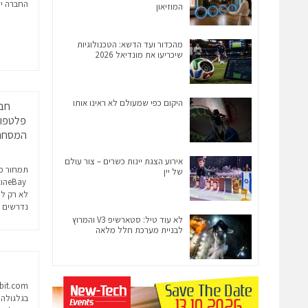
החברה יז
המוזיאון
מהכדור ועד הדשא: הטכנולוגיות
שיכריעו את מונדיאל 2026
היקום כפי שמעולם לא ראינו אותו
פלטפור
המסחר ה
אירוע הצגת יינות כשרים – צור עולם
של יין
Bay
לא רק לע
נדרשים ל
לא עוד טיל: סטארשיפ V3 והמרוץ
לבניית מערכת חלל מלאה
בגלגולה 