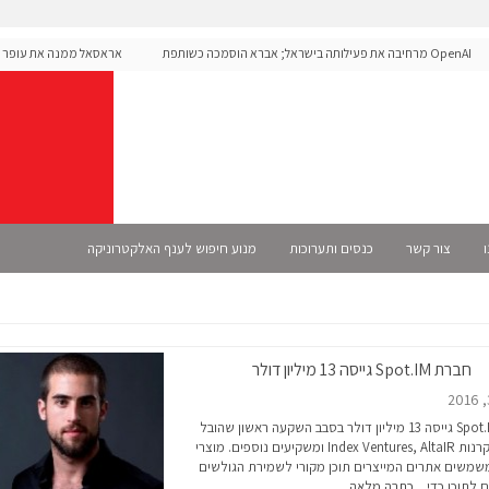
OpenAI מרחיבה את פעילותה בישראל; אברא הוסמכה כשותפת
אראסאל ממנה את עופר אליקי
Se רשמית
ו
צור קשר
כנסים ותערוכות
מנוע חיפוש לענף האלקטרוניקה
חברת Spot.IM גייסה 13 מיליון דולר
חברת Spot.IM גייסה 13 מיליון דולר בסבב השקעה ראשון שהובל
על ידי הקרנות Index Ventures, AltaIR ומשקיעים נוספים. מוצרי
משים אתרים המייצרים תוכן מקורי לשמירת הגולשים
לתוכן כדי...
כתבה מלאה