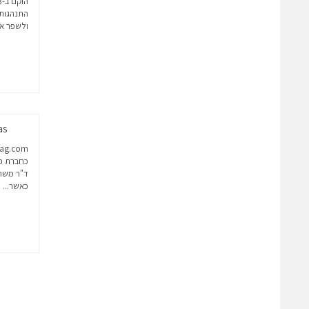
התנהגות 
ולשפר את
Saturas –
כחברת פי
ד"ר משה 
כאשר...
כ