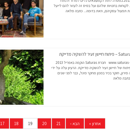
הוקם ב-2013 במטרה לתת לקמעונאים כלים למדוד ולנתח
לקוחות בחנויות שלהם ועל בסיס זה לעזור להם לייעל
 תפעול עסקיהם, וזאת בדומה...
כתבה מלאה
 פיתוח חיישן זעיר להשקיה מדייקת
www.saturas-ag.com חברת Saturas הוקמה באפריל 2013
תוח של חיישן זעיר להשקיה מדייקת. הרעיון עלה על ידי
מירון, חוקר בכיר במכון מחקר מיגל, כבר לפני שנים
תבה מלאה
אחרון
»
הבא
›
21
20
19
18
17