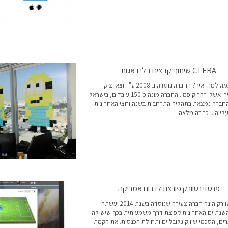
CTERA שיתוף קבצים בלי דאגות
ראשית כמה למה ואיך? החברה נוסדה ב-2008 ע"י יוצאי צ'ק
פוינט, לירן אשל וזהר קופמן. החברה מונה כ-150 עובדים, בישראל
החברה נמצאת בתהליך התרחבות בשנה וחצי האחרונות
לייה...
כתבה מלאה
פנטזי נטוורק פורצת לדרום אמריקה
פנטזי נטוורק הינה חברה צעירה שנוסדה בשנת 2014 ועשתה
שנתיים האחרונות קפיצת דרך משמעותית בכך שיש לה
ים, הסכמי שיווק גלובליים ותחילת הכנסות. את הקמת